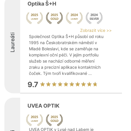
Optika Š+H
Zobrazit více >>
Laureáti
Společnost Optika Š+H působí od roku
1995 na Českobratrském náměstí v
Mladé Boleslavi, kde se zaměřuje na
komplexní oční péči. V jejím portfoliu
služeb se nachází odborné měření
zraku a precizní aplikace kontaktních
čoček. Tým tvoří kvalifikované ...
9.7
UVEA OPTIK
UVEA OPTIK v Lysé nad Labem je