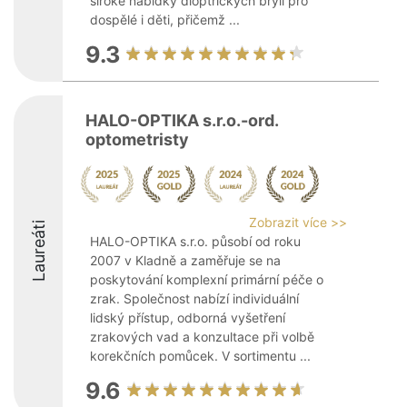
široké nabídky dioptrických brýlí pro
dospělé i děti, přičemž ...
9.3
HALO-OPTIKA s.r.o.-ord.
optometristy
Zobrazit více >>
Laureáti
HALO-OPTIKA s.r.o. působí od roku
2007 v Kladně a zaměřuje se na
poskytování komplexní primární péče o
zrak. Společnost nabízí individuální
lidský přístup, odborná vyšetření
zrakových vad a konzultace při volbě
korekčních pomůcek. V sortimentu ...
9.6