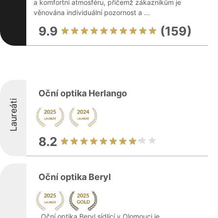
a komfortní atmosféru, přičemž zákazníkům je
věnována individuální pozornost a ...
9.9
(159)
Oční optika Herlango
Laureáti
8.2
Oční optika Beryl
Oční optika Beryl sídlící v Olomouci je