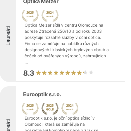
Optika Melzer
Optika Melzer sídlí v centru Olomouce na
Laureáti
adrese Ztracená 256/10 a od roku 2003
poskytuje rozsáhlé služby v oční optice.
Firma se zaměřuje na nabídku různých
designových i klasických brýlových obrub a
čoček od ověřených výrobců, zahrnujících
...
8.3
Eurooptik s.r.o.
Eurooptik s.r.o. je oční optika sídlící v
Laureáti
Olomouci, která se zaměřuje na
poskytování komplexní péče o zrak se