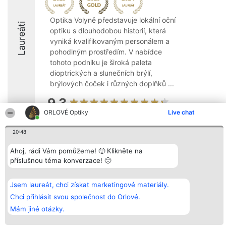
Optika Volyně představuje lokální oční
Laureáti
optiku s dlouhodobou historií, která
vyniká kvalifikovaným personálem a
pohodlným prostředím. V nabídce
tohoto podniku je široká paleta
dioptrických a slunečních brýlí,
brýlových čoček i různých doplňků ...
9.3
ORLOVÉ Optiky
Live chat
20:48
Organizátor hlasování
Plebiscyt
Kontakt
Bright Side Solutions sp. z o.
Vítězové
Kontakt
Ahoj, rádi Vám pomůžeme! 🙂 Klikněte na
o. sp. k.
Seznam všech
příslušnou téma konverzace! 🙂
ul. Ruska 22
laureátů
Wrocław 50-079
Zásady
KRS 0000749100 | Regon
Pravidla
381313360 | NIP 8943132676
Zásady
Jsem laureát, chci získat marketingové materiály.
ochrany
Chci přihlásit svou společnost do Orlové.
osobních údajů
Mám jiné otázky.