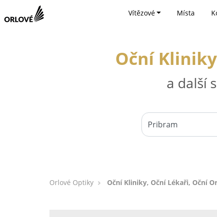
Vítězové
Místa
K
Oční Kliniky
a další
Orlové Optiky
Oční Kliniky, Oční Lékaři, Oční O