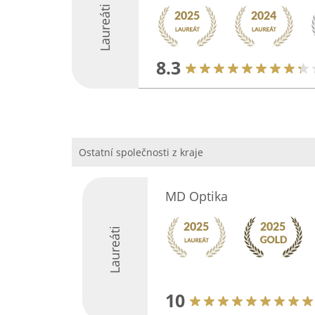
Laureáti
8.3
Ostatní společnosti z kraje
MD Optika
Laureáti
10