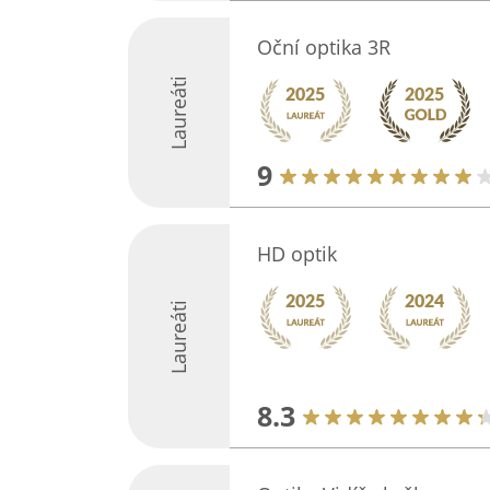
Oční optika 3R
Laureáti
9
HD optik
Laureáti
8.3