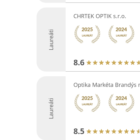
CHRTEK OPTIK s.r.o.
Laureáti
8.6
Optika Markéta Brandýs
Laureáti
8.5