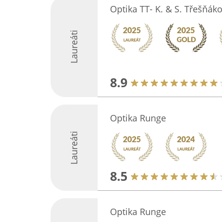
Optika TT- K. & S. Třešňák
Laureáti
8.9
Optika Runge
Laureáti
8.5
Optika Runge