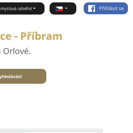
Přihlásit se
ůmyslová odvětví
ace - Příbram
 Orlové.
yhledávání