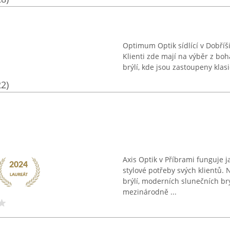
Optimum Optik sídlící v Dobříši
Klienti zde mají na výběr z boh
brýlí, kde jsou zastoupeny klasic
22)
Axis Optik v Příbrami funguje j
stylové potřeby svých klientů.
brýlí, moderních slunečních br
mezinárodně ...