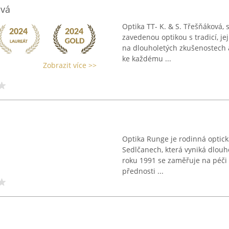
ová
Optika TT- K. & S. Třešňáková, s
zavedenou optikou s tradicí, je
na dlouholetých zkušenostech a
ke každému ...
Zobrazit více >>
Optika Runge je rodinná optická
Sedlčanech, která vyniká dlouh
roku 1991 se zaměřuje na péči 
přednosti ...