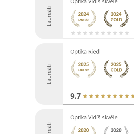
Optika Vidíš skvěle
Laureáti
Optika Riedl
Laureáti
9.7
Optika Vidíš skvěle
Laureáti