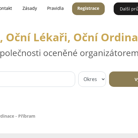
ontakt
Zásady
Pravidla
Registrace
Další pr
, Oční Lékaři, Oční Ordin
 společnosti oceněné organizátorem
V
rdinace - Příbram