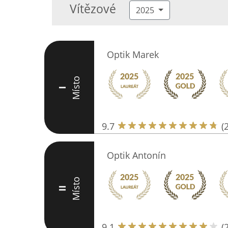
Vítězové
2025
Optik Marek
Místo
I
9.7
(
Optik Antonín
Místo
II
9.1
(