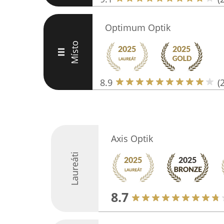
Optimum Optik
Místo
III
8.9
(
Axis Optik
Laureáti
8.7