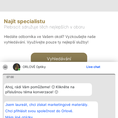
Najít specialistu
Plebiscit sdružuje těch nejlepších v oboru
Hledáte odborníka ve Vašem okolí? Vyzkoušejte naše
vyhledávání. Využívejte pouze ty nejlepší služby!
Vyhledávání
ORLOVÉ Optiky
Live chat
07:00
Ahoj, rádi Vám pomůžeme! 🙂 Klikněte na
příslušnou téma konverzace! 🙂
Organizátor hlasování
Plebiscyt
Kontakt
Bright Side Solutions sp. z o.
Vítězové
Kontakt
Jsem laureát, chci získat marketingové materiály.
o. sp. k.
Seznam všech
ul. Ruska 22
laureátů
Chci přihlásit svou společnost do Orlové.
Wrocław 50-079
Zásady
Mám jiné otázky.
KRS 0000749100 | Regon
Pravidla