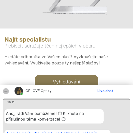
Najít specialistu
Plebiscit sdružuje těch nejlepších v oboru
Hledáte odborníka ve Vašem okolí? Vyzkoušejte naše
vyhledávání. Využívejte pouze ty nejlepší služby!
Vyhledávání
ORLOVÉ Optiky
Live chat
16:11
Ahoj, rádi Vám pomůžeme! 🙂 Klikněte na
příslušnou téma konverzace! 🙂
Organizátor hlasování
Plebiscyt
Kontakt
Bright Side Solutions sp. z o.
Vítězové
Kontakt