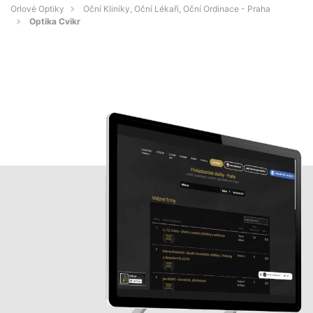
Orlové Optiky
Oční Kliniky, Oční Lékaři, Oční Ordinace - Praha
Optika Cvikr