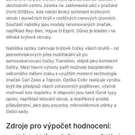
obchodním centru Jizerka na Jablonecké ulici v pražské
čtvrti Střížkov, kde nabízí široký sortiment brýlových
obrub i slunečních brýlí v rozličných cenových úrovních.
Součástí nabídky jsou modely renomovaných značek,
například Ray-Ban, Vogue či Esprit. Důraz je kladen i na
dětské brýlové obruby.
Nabídka optiky zahrnuje brýlové čočky všech druhů – od
jednoohniskových přes multifokální až po
samozabarvovací čočky Transition, stejně jako kontaktní
čočky. Mezi hlavní výhody patří možnost bezplatného
odborného měření zraku s využitím moderní technologie
značek Carl Zeiss a Topcon. Optika Cvikr realizuje výrobu
brýlí dle předpisů všech zdravotních pojišťoven, včetně
možností bez doplatku. K dispozici jsou také různé typy
oprav, například letování obrub, a doplňkový prodej
příslušenství, jako jsou pouzdra, mikrovláknové utěrky a
čisticí sady.
Zdroje pro výpočet hodnocení: