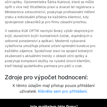
oční optiky. Optometristka Šárka Kuklová, která se může
opřít o více než třicetiletou praxi a dvacet let registrace u
Ministerstva zdravotnictví, poskytuje profesionální měření
zraku a individuální přístup ke každému klientovi, kdy
spokojenost zákazníků je pro firmu zásadní prioritou.
V nabídce KUK OPTIK nechybí široký výběr dioptrických
brýlí, slunečních brýlí i kontaktních čoček, doplněných o
odborné poradenství a aplikaci. Moderně vybavená
vyšetřovna umožňuje přesné určení optimální korekce pro
každého zájemce. Společnost staví na spojení bohatých
zkušeností s aktuálními trendy v oblasti oční optiky a
poskytuje komplexní služby na vysoké úrovni klientům,
kteří hledají spolehlivého partnera pro péči o zrak.
Zdroje pro výpočet hodnocení:
K těmto údajům mají přístup pouze přihlášení
uživatelé.
Klikněte sem pro přihlášení.
Jste majitelem této firmy
?