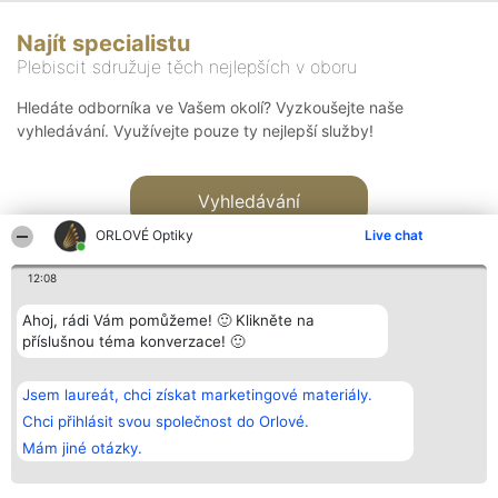
Najít specialistu
Plebiscit sdružuje těch nejlepších v oboru
Hledáte odborníka ve Vašem okolí? Vyzkoušejte naše
vyhledávání. Využívejte pouze ty nejlepší služby!
Vyhledávání
ORLOVÉ Optiky
Live chat
12:08
Ahoj, rádi Vám pomůžeme! 🙂 Klikněte na
příslušnou téma konverzace! 🙂
Organizátor hlasování
Plebiscyt
Kontakt
Bright Side Solutions sp. z o.
Vítězové
Kontakt
Jsem laureát, chci získat marketingové materiály.
o. sp. k.
Seznam všech
ul. Ruska 22
laureátů
Chci přihlásit svou společnost do Orlové.
Wrocław 50-079
Zásady
Mám jiné otázky.
KRS 0000749100 | Regon
Pravidla
381313360 | NIP 8943132676
Zásady
ochrany
osobních údajů