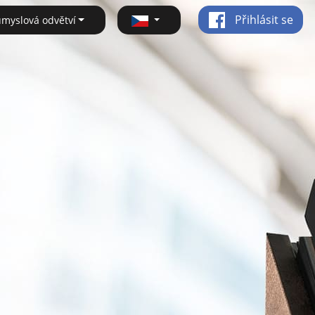
Přihlásit se
ůmyslová odvětví