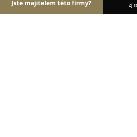
Jste majitelem této firmy?
Zjis
Orlové Optiky
Oční Kliniky, Oční Lékaři, Oční Ord
Optika Kocandová
9.8
(51)
Jihlava, Masarykovo Náměstí 1191/42
Zobrazit telefonní číslo