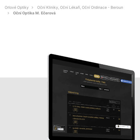
Orlové Optiky
Oční Kliniky, Oční Lékaři, Oční Ordinace - Beroun
Oční Optika M. Ečerová