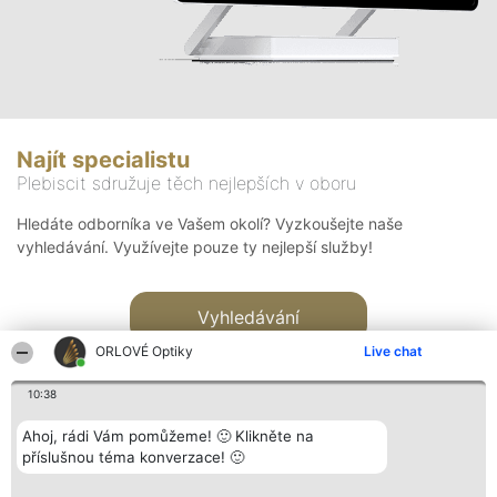
Najít specialistu
Plebiscit sdružuje těch nejlepších v oboru
Hledáte odborníka ve Vašem okolí? Vyzkoušejte naše
vyhledávání. Využívejte pouze ty nejlepší služby!
Vyhledávání
ORLOVÉ Optiky
Live chat
10:38
Ahoj, rádi Vám pomůžeme! 🙂 Klikněte na
příslušnou téma konverzace! 🙂
Organizátor hlasování
Plebiscyt
Kontakt
Bright Side Solutions sp. z o.
Vítězové
Kontakt