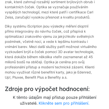
zrak, které zahrnují rozsáhlý sortiment brýlových obrub i
kontaktních čoček. Optika se vyznačuje používáním
vyspělých technologií, mezi které patří i certifikace Carl
Zeiss, zaručující vysokou přesnost a kvalitu produktů.
Díky systému iScription jsou výsledky měření dioptrií
přímo integrovány do návrhu čoček, což přispívá k
optimalizaci zrakového vjemu za jakýchkoliv světelných
podmínek, včetně noci, a vede k lepšímu kontrastu i
vnímání barev. Mezi další služby patří možnost virtuálního
vyzkoušení brýlí a čoček pomocí 3D avatar technologie,
která dokáže během několika vteřin zaznamenat až 45
milionů bodů na obličeji. Optika je ceněna pro svůj
profesionální přístup a moderní technické zázemí. Klienti
mohou využívat různé benefitní karty, jako je Edenred,
Up!, Pluxee, Benefit Plus a Benefity a.s.
Zdroje pro výpočet hodnocení:
K těmto údajům mají přístup pouze přihlášení
uživatelé.
Klikněte sem pro přihlášení.