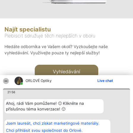
Najít specialistu
Plebiscit sdružuje těch nejlepších v oboru
Hledáte odborníka ve Vašem okolí? Vyzkoušejte naše
vyhledávání. Využívejte pouze ty nejlepší služby!
Vyhledávání
ORLOVÉ Optiky
Live chat
21:56
Ahoj, rádi Vám pomůžeme! 🙂 Klikněte na
příslušnou téma konverzace! 🙂
Organizátor hlasování
Plebiscyt
Kontakt
Bright Side Solutions sp. z o.
Vítězové
Kontakt
Jsem laureát, chci získat marketingové materiály.
o. sp. k.
Seznam všech
ul. Ruska 22
laureátů
Chci přihlásit svou společnost do Orlové.
Wrocław 50-079
Zásady