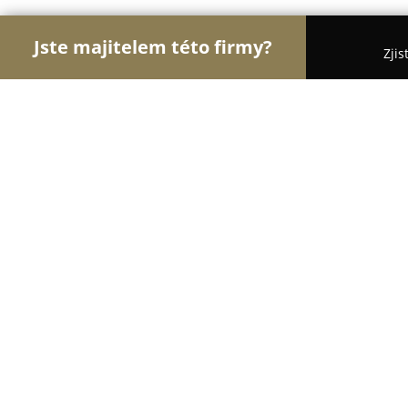
Jste majitelem této firmy?
Zjis
Orlové Optiky
Oční Kliniky, Oční Lékaři, Oční Or
Optika OOČI Holešov
9.2
(22)
Holešov, Holesov
Zobrazit telefonní číslo