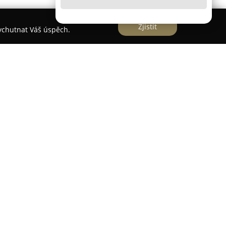
Zjistit
vychutnat Váš úspěch.
Náměstí Dr. E. Beneše v centru Holešova a
ecizní oční péče s využitím moderních
 pracoviště patří pokročilý přístroj DNEye třetí
lexní snímání oka, přesné dioptrické měření a
ího stavu očí. V nabídce služeb nechybí také
ní nitroočního tlaku, kontrola čirosti čočky a
išťuje celkovou péči o zrak.
uhů obrub a zaměřuje se na kvalitní certifikovaná
jsou Rodenstock, Hoya, Čivice, Zeiss a Omega. Pro