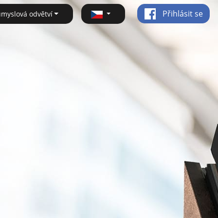
Přihlásit se
ůmyslová odvětví