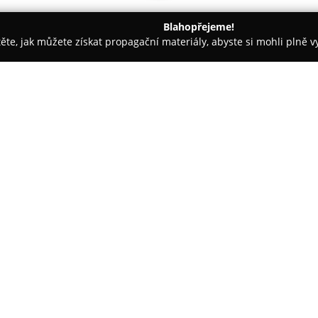
Blahopřejeme!
těte, jak můžete získat propagační materiály, abyste si mohli plně 
dinace - Holešov
Optika OOČI Holešov
O společnosti:
Optika OOČI Holešov
sídlí na 
zaměřuje se na poskytování pr
technologií. Mezi výbavu tohoto
generace, který umožňuje komp
inteligentní sledování zdravotn
analýza přední komory oka, měře
vyšetření slzného filmu, což zaj
Optika nabízí více než 1500 dr
skla od známých výrobců, jako 