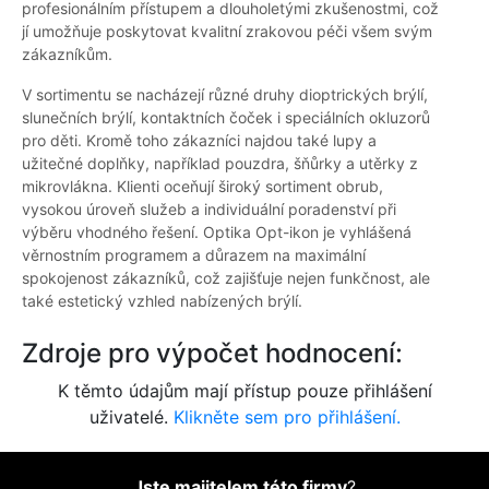
profesionálním přístupem a dlouholetými zkušenostmi, což
jí umožňuje poskytovat kvalitní zrakovou péči všem svým
zákazníkům.
V sortimentu se nacházejí různé druhy dioptrických brýlí,
slunečních brýlí, kontaktních čoček i speciálních okluzorů
pro děti. Kromě toho zákazníci najdou také lupy a
užitečné doplňky, například pouzdra, šňůrky a utěrky z
mikrovlákna. Klienti oceňují široký sortiment obrub,
vysokou úroveň služeb a individuální poradenství při
výběru vhodného řešení. Optika Opt-ikon je vyhlášená
věrnostním programem a důrazem na maximální
spokojenost zákazníků, což zajišťuje nejen funkčnost, ale
také estetický vzhled nabízených brýlí.
Zdroje pro výpočet hodnocení:
K těmto údajům mají přístup pouze přihlášení
uživatelé.
Klikněte sem pro přihlášení.
Jste majitelem této firmy
?