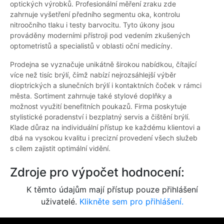
optických výrobků. Profesionální měření zraku zde
zahrnuje vyšetření předního segmentu oka, kontrolu
nitroočního tlaku i testy barvocitu. Tyto úkony jsou
prováděny moderními přístroji pod vedením zkušených
optometristů a specialistů v oblasti oční medicíny.
Prodejna se vyznačuje unikátně širokou nabídkou, čítající
více než tisíc brýlí, čímž nabízí nejrozsáhlejší výběr
dioptrických a slunečních brýlí i kontaktních čoček v rámci
města. Sortiment zahrnuje také stylové doplňky a
možnost využití benefitních poukazů. Firma poskytuje
stylistické poradenství i bezplatný servis a čištění brýlí.
Klade důraz na individuální přístup ke každému klientovi a
dbá na vysokou kvalitu i precizní provedení všech služeb
s cílem zajistit optimální vidění.
Zdroje pro výpočet hodnocení:
K těmto údajům mají přístup pouze přihlášení
uživatelé.
Klikněte sem pro přihlášení.