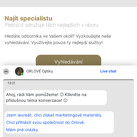
Najít specialistu
Plebiscit sdružuje těch nejlepších v oboru
Hledáte odborníka ve Vašem okolí? Vyzkoušejte naše
vyhledávání. Využívejte pouze ty nejlepší služby!
Vyhledávání
ORLOVÉ Optiky
Live chat
13:21
Ahoj, rádi Vám pomůžeme! 🙂 Klikněte na
příslušnou téma konverzace! 🙂
Organizátor hlasování
Plebiscyt
Kontakt
Bright Side Solutions sp. z o.
Vítězové
Kontakt
Jsem laureát, chci získat marketingové materiály.
o. sp. k.
Seznam všech
ul. Ruska 22
laureátů
Chci přihlásit svou společnost do Orlové.
Wrocław 50-079
Zásady
Mám jiné otázky.
KRS 0000749100 | Regon
Pravidla
381313360 | NIP 8943132676
Zásady