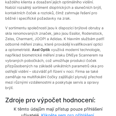
každého klienta a dosažení jejich optimálního vidění.
Nabízí rozsáhlý sortiment dioptrických a slunečních brýlí,
kontaktních čoček a roztoků, čímž zahrnuje řešení pro
běžné i specifické požadavky na zrak.
V sortimentu společnosti jsou k dispozici brýlové obruby a
skla renomovaných značek, jako jsou Essilor, Rodenstock,
Zeiss, Charmant, JOOP! a Adidas. K hlavním službám patří
odborné měření zraku, které provádějí kvalifikovaní optici
a optometristé.
Axel Optik
využívá moderní technologie,
například biometrické měření zraku DNEye Scannerem na
vybraných pobočkách, což umožňuje produkci čoček
přizpůsobených na základě unikátních parametrů oka pro
ostřejší vidění – obzvlášť při řízení v noci. Firma se také
zaměřuje na multifokální čočky zajišťující plynulý přechod
mezi různými vzdálenostmi a poskytuje servis a opravy
brýlí.
Zdroje pro výpočet hodnocení:
K těmto údajům mají přístup pouze přihlášení
uživatelé.
Klikněte sem pro přihlášení.