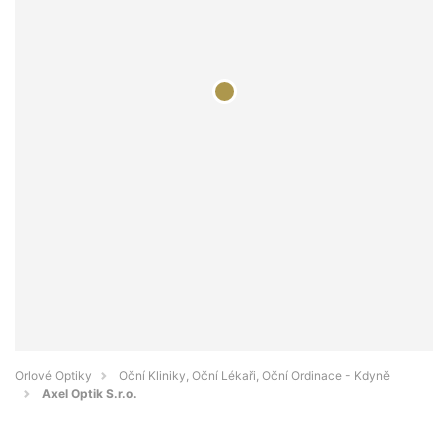
Orlové Optiky
Oční Kliniky, Oční Lékaři, Oční Ordinace - Kdyně
Axel Optik S.r.o.