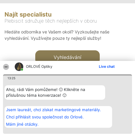
Najít specialistu
Plebiscit sdružuje těch nejlepších v oboru
Hledáte odborníka ve Vašem okolí? Vyzkoušejte naše
vyhledávání. Využívejte pouze ty nejlepší služby!
Vyhledávání
ORLOVÉ Optiky
Live chat
13:25
Ahoj, rádi Vám pomůžeme! 🙂 Klikněte na
příslušnou téma konverzace! 🙂
Organizátor hlasování
Plebiscyt
Kontakt
Bright Side Solutions sp. z o.
Vítězové
Kontakt
Jsem laureát, chci získat marketingové materiály.
o. sp. k.
Seznam všech
ul. Ruska 22
laureátů
Chci přihlásit svou společnost do Orlové.
Wrocław 50-079
Zásady
Mám jiné otázky.
KRS 0000749100 | Regon
Pravidla
381313360 | NIP 8943132676
Zásady
ochrany