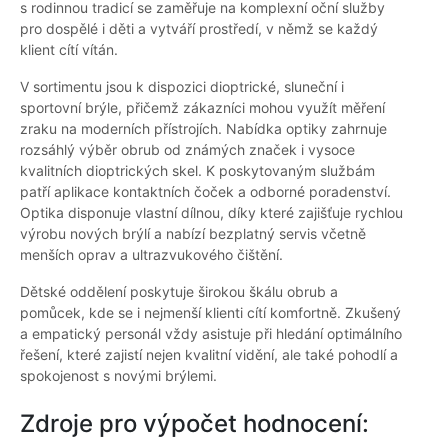
s rodinnou tradicí se zaměřuje na komplexní oční služby
pro dospělé i děti a vytváří prostředí, v němž se každý
klient cítí vítán.
V sortimentu jsou k dispozici dioptrické, sluneční i
sportovní brýle, přičemž zákazníci mohou využít měření
zraku na moderních přístrojích. Nabídka optiky zahrnuje
rozsáhlý výběr obrub od známých značek i vysoce
kvalitních dioptrických skel. K poskytovaným službám
patří aplikace kontaktních čoček a odborné poradenství.
Optika disponuje vlastní dílnou, díky které zajišťuje rychlou
výrobu nových brýlí a nabízí bezplatný servis včetně
menších oprav a ultrazvukového čištění.
Dětské oddělení poskytuje širokou škálu obrub a
pomůcek, kde se i nejmenší klienti cítí komfortně. Zkušený
a empatický personál vždy asistuje při hledání optimálního
řešení, které zajistí nejen kvalitní vidění, ale také pohodlí a
spokojenost s novými brýlemi.
Zdroje pro výpočet hodnocení: