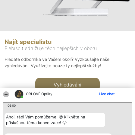
Najít specialistu
Plebiscit sdružuje těch nejlepších v oboru
Hledáte odborníka ve Vašem okolí? Vyzkoušejte naše
vyhledávání. Využívejte pouze ty nejlepší služby!
Vyhledávání
ORLOVÉ Optiky
Live chat
06:00
Ahoj, rádi Vám pomůžeme! 🙂 Klikněte na
příslušnou téma konverzace! 🙂
Organizátor hlasování
Plebiscyt
Kontakt
Bright Side Solutions sp. z o.
Vítězové
Kontakt