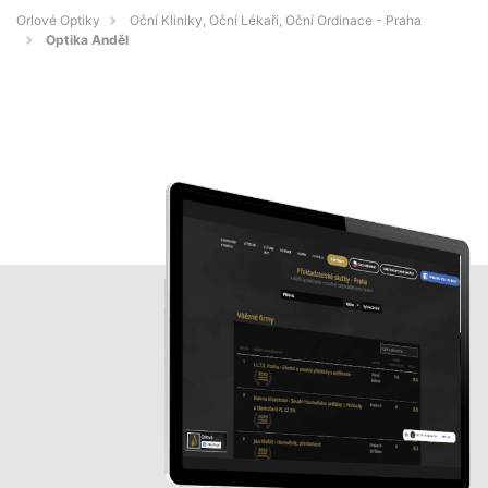
Orlové Optiky
Oční Kliniky, Oční Lékaři, Oční Ordinace - Praha
Optika Anděl