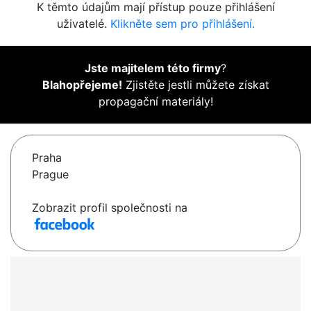
K těmto údajům mají přístup pouze přihlášení
uživatelé.
Klikněte sem pro přihlášení.
Jste majitelem této firmy
?
Blahopřejeme!
Zjistěte jestli můžete získat
propagační materiály!
Praha
Prague
Zobrazit profil společnosti na