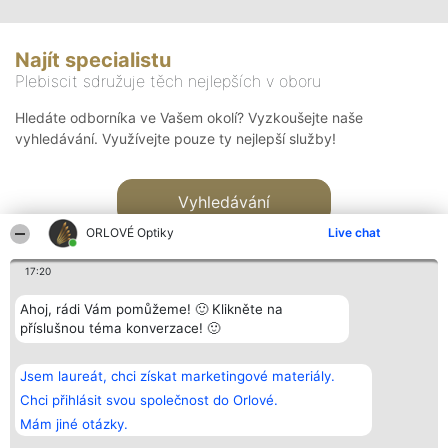
Najít specialistu
Plebiscit sdružuje těch nejlepších v oboru
Hledáte odborníka ve Vašem okolí? Vyzkoušejte naše
vyhledávání. Využívejte pouze ty nejlepší služby!
Vyhledávání
ORLOVÉ Optiky
Live chat
17:20
Ahoj, rádi Vám pomůžeme! 🙂 Klikněte na
příslušnou téma konverzace! 🙂
Organizátor hlasování
Plebiscyt
Kontakt
Bright Side Solutions sp. z o.
Vítězové
Kontakt
Jsem laureát, chci získat marketingové materiály.
o. sp. k.
Seznam všech
ul. Ruska 22
laureátů
Chci přihlásit svou společnost do Orlové.
Wrocław 50-079
Zásady
Mám jiné otázky.
KRS 0000749100 | Regon
Pravidla
381313360 | NIP 8943132676
Zásady