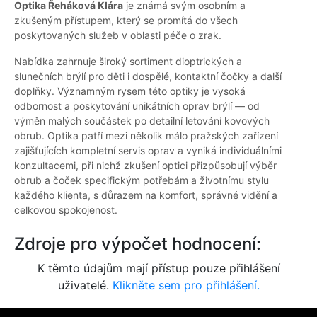
Optika Řeháková Klára
je známá svým osobním a
zkušeným přístupem, který se promítá do všech
poskytovaných služeb v oblasti péče o zrak.
Nabídka zahrnuje široký sortiment dioptrických a
slunečních brýlí pro děti i dospělé, kontaktní čočky a další
doplňky. Významným rysem této optiky je vysoká
odbornost a poskytování unikátních oprav brýlí — od
výměn malých součástek po detailní letování kovových
obrub. Optika patří mezi několik málo pražských zařízení
zajišťujících kompletní servis oprav a vyniká individuálními
konzultacemi, při nichž zkušení optici přizpůsobují výběr
obrub a čoček specifickým potřebám a životnímu stylu
každého klienta, s důrazem na komfort, správné vidění a
celkovou spokojenost.
Zdroje pro výpočet hodnocení:
K těmto údajům mají přístup pouze přihlášení
uživatelé.
Klikněte sem pro přihlášení.