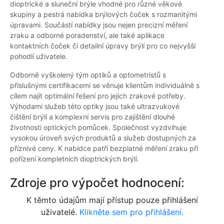
dioptrické a sluneční brýle vhodné pro různé věkové
skupiny a pestrá nabídka brýlových čoček s rozmanitými
úpravami. Součástí nabídky jsou nejen precizní měření
zraku a odborné poradenství, ale také aplikace
kontaktních čoček či detailní úpravy brýlí pro co nejvyšší
pohodlí uživatele.
Odborně vyškolený tým optiků a optometristů s
příslušnými certifikacemi se věnuje klientům individuálně s
cílem najít optimální řešení pro jejich zrakové potřeby.
Výhodami služeb této optiky jsou také ultrazvukové
čištění brýlí a komplexní servis pro zajištění dlouhé
životnosti optických pomůcek. Společnost vyzdvihuje
vysokou úroveň svých produktů a služeb dostupných za
příznivé ceny. K nabídce patří bezplatné měření zraku při
pořízení kompletních dioptrických brýlí.
Zdroje pro výpočet hodnocení:
K těmto údajům mají přístup pouze přihlášení
uživatelé.
Klikněte sem pro přihlášení.