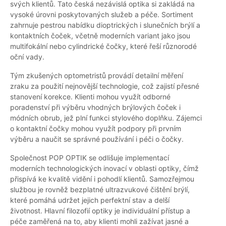
svých klientů. Tato česká nezávislá optika si zakládá na
vysoké úrovni poskytovaných služeb a péče. Sortiment
zahrnuje pestrou nabídku dioptrických i slunečních brýlí a
kontaktních čoček, včetně moderních variant jako jsou
multifokální nebo cylindrické čočky, které řeší různorodé
oční vady.
Tým zkušených optometristů provádí detailní měření
zraku za použití nejnovější technologie, což zajistí přesné
stanovení korekce. Klienti mohou využít odborné
poradenství při výběru vhodných brýlových čoček i
módních obrub, jež plní funkci stylového doplňku. Zájemci
o kontaktní čočky mohou využít podpory při prvním
výběru a naučit se správné používání i péči o čočky.
Společnost POP OPTIK se odlišuje implementací
moderních technologických inovací v oblasti optiky, čímž
přispívá ke kvalitě vidění i pohodlí klientů. Samozřejmou
službou je rovněž bezplatné ultrazvukové čištění brýlí,
které pomáhá udržet jejich perfektní stav a delší
životnost. Hlavní filozofií optiky je individuální přístup a
péče zaměřená na to, aby klienti mohli zažívat jasné a