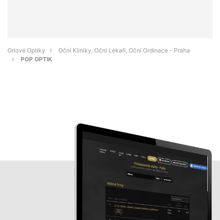
Orlové Optiky
Oční Kliniky, Oční Lékaři, Oční Ordinace - Praha
POP OPTIK