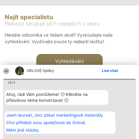
Najít specialistu
Plebiscit sdružuje těch nejlepších v oboru
Hledáte odborníka ve Vašem okolí? Vyzkoušejte naše
vyhledávání. Využívejte pouze ty nejlepší služby!
Vyhledávání
ORLOVÉ Optiky
Live chat
14:11
Ahoj, rádi Vám pomůžeme! 🙂 Klikněte na
příslušnou téma konverzace! 🙂
Organizátor hlasování
Plebiscyt
Kontakt
Bright Side Solutions sp. z o.
Vítězové
Kontakt
Jsem laureát, chci získat marketingové materiály.
o. sp. k.
Seznam všech
ul. Ruska 22
laureátů
Chci přihlásit svou společnost do Orlové.
Wrocław 50-079
Zásady
Mám jiné otázky.
KRS 0000749100 | Regon
Pravidla
381313360 | NIP 8943132676
Zásady