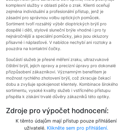
komplexní služby v oblasti péče o zrak. Klienti oceňují
zejména individuální a profesionální přístup, jenž je
zásadní pro správnou volbu optických pomůcek.
Sortiment tvoří rozsáhlý výběr dioptrických brýlí pro
dospělé i děti, stylové sluneční brýle vhodné i pro ty
nejnáročnější a speciální pomůcky, jako jsou okluzory
přísavné i náplasťové. V nabídce nechybí ani roztoky a
pouzdra na kontaktní čočky.
Součástí služeb je přesné měření zraku, ultrazvukové
čištění brýlí, jejich opravy a precizní úpravy pro dokonalé
přizpůsobení zákazníkovi. Významným benefitem je
možnost rychlého zhotovení brýlí, což zkracuje čekací
dobu a zvyšuje spokojenost klientely. Kombinace širokého
sortimentu, vysoké kvality služeb i vstřícného přístupu
přispěla k získání trvalé důvěry zákazníků této optiky.
Zdroje pro výpočet hodnocení:
K těmto údajům mají přístup pouze přihlášení
uživatelé.
Klikněte sem pro přihlášení.