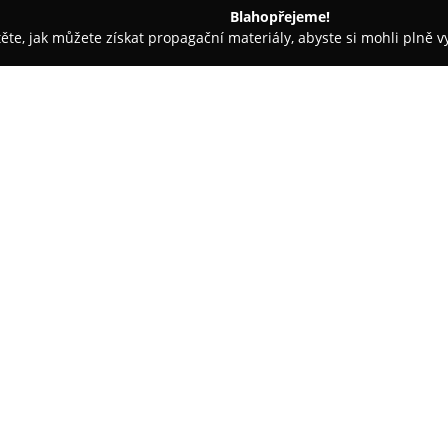
Blahopřejeme!
těte, jak můžete získat propagační materiály, abyste si mohli plně 
dinace - Praha
World Optic
O společnosti:
World Optic
představuje zavede
která se díky dlouholetým zku
péče o zrak. Portfolio služeb z
brýlí pro děti i dospělé, přiče
preference zákazníků.
Kromě prodeje kvalitních obrub 
měření zraku a profesionální po
řešení, včetně nabídky kontakt
přistupuje ke každému klientovi
spokojenost. V nabídce nechybí