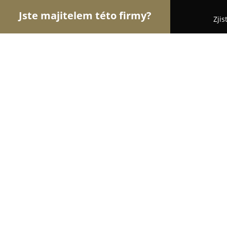
Jste majitelem této firmy?
Zjis
Orlové Optiky
Oční Kliniky, Oční Lékaři, Oční Or
World Optic
9.1
(18)
Praha, Nuselska
Zobrazit telefonní číslo