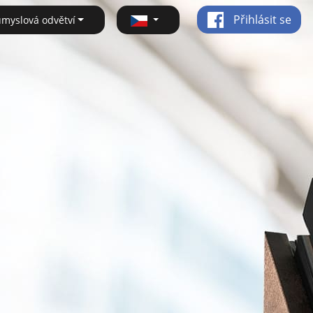
Přihlásit se
ůmyslová odvětví