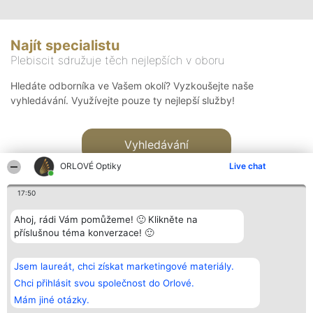
Najít specialistu
Plebiscit sdružuje těch nejlepších v oboru
Hledáte odborníka ve Vašem okolí? Vyzkoušejte naše
vyhledávání. Využívejte pouze ty nejlepší služby!
Vyhledávání
ORLOVÉ Optiky
Live chat
17:50
Ahoj, rádi Vám pomůžeme! 🙂 Klikněte na
příslušnou téma konverzace! 🙂
Organizátor hlasování
Plebiscyt
Kontakt
Bright Side Solutions sp. z o.
Vítězové
Kontakt
Jsem laureát, chci získat marketingové materiály.
o. sp. k.
Seznam všech
ul. Ruska 22
laureátů
Chci přihlásit svou společnost do Orlové.
Wrocław 50-079
Zásady
Mám jiné otázky.
KRS 0000749100 | Regon
Pravidla
381313360 | NIP 8943132676
Zásady