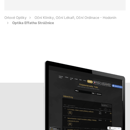
Orlové Optiky
Oční Kliniky, Oční Lékaři, Oční Ordinace - Hodonín
Optika Effatha Strážnice