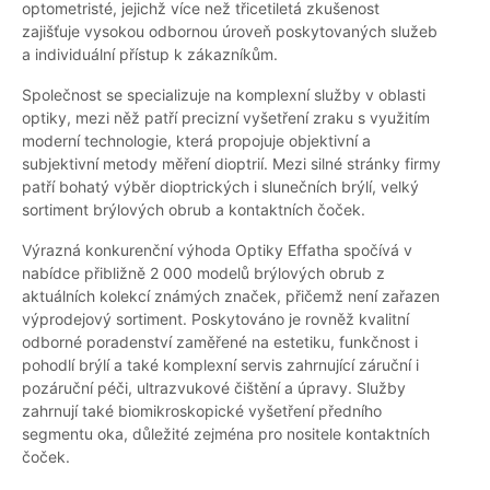
optometristé, jejichž více než třicetiletá zkušenost
zajišťuje vysokou odbornou úroveň poskytovaných služeb
a individuální přístup k zákazníkům.
Společnost se specializuje na komplexní služby v oblasti
optiky, mezi něž patří precizní vyšetření zraku s využitím
moderní technologie, která propojuje objektivní a
subjektivní metody měření dioptrií. Mezi silné stránky firmy
patří bohatý výběr dioptrických i slunečních brýlí, velký
sortiment brýlových obrub a kontaktních čoček.
Výrazná konkurenční výhoda Optiky Effatha spočívá v
nabídce přibližně 2 000 modelů brýlových obrub z
aktuálních kolekcí známých značek, přičemž není zařazen
výprodejový sortiment. Poskytováno je rovněž kvalitní
odborné poradenství zaměřené na estetiku, funkčnost i
pohodlí brýlí a také komplexní servis zahrnující záruční i
pozáruční péči, ultrazvukové čištění a úpravy. Služby
zahrnují také biomikroskopické vyšetření předního
segmentu oka, důležité zejména pro nositele kontaktních
čoček.