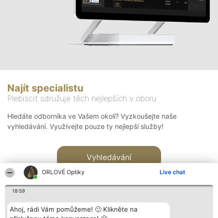
Najít specialistu
Plebiscit sdružuje těch nejlepších v oboru
Hledáte odborníka ve Vašem okolí? Vyzkoušejte naše
vyhledávání. Využívejte pouze ty nejlepší služby!
Vyhledávání
ORLOVÉ Optiky
Live chat
18:59
Ahoj, rádi Vám pomůžeme! 🙂 Klikněte na