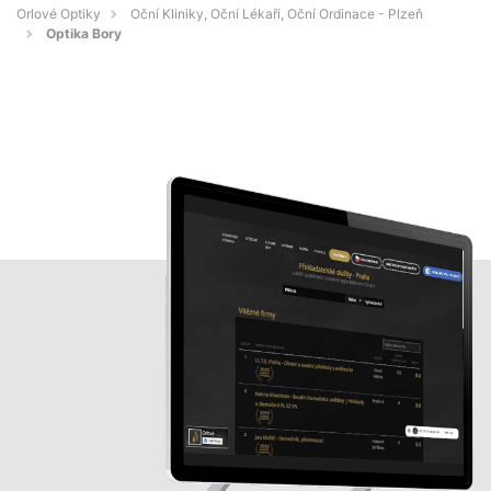
Orlové Optiky
Oční Kliniky, Oční Lékaři, Oční Ordinace - Plzeň
Optika Bory