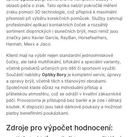
oblasti péče o zrak. Tato optika nabízí pokročilé měření
zraku pomocí 3D technologie, což přispívá k maximální
přesnosti při výběru korekčních pomůcek. Služby zahrnují
profesionální aplikaci kontaktních čoček a rozsáhlý
sortiment dioptrických i slunečních brýlí, mezi nimiž jsou
značky jako Xavier Garcia, RayBan, Horsefeathers,
Hannah, Mexx a Jisco.
Klienti mají na výběr nejen standardní jednoohniskové
čočky, ale také multifokální, bifokální a speciální varianty,
včetně produktů určených pro děti či sportovní využití.
Součástí nabídky
Optiky Bory
je kompletní servis, úpravy
a opravy brýlí, včetně těch s titanovými obrubami.
Společnost klade důraz na individuální přístup a
přátelskou atmosféru, což se odráží v kvalitní zákaznické
péči. Provozovna je přístupná bez bariér a je zde i dětský
koutek. K dispozici jsou také dárkové poukazy a možnost
platby benefitními poukázkami.
Zdroje pro výpočet hodnocení: