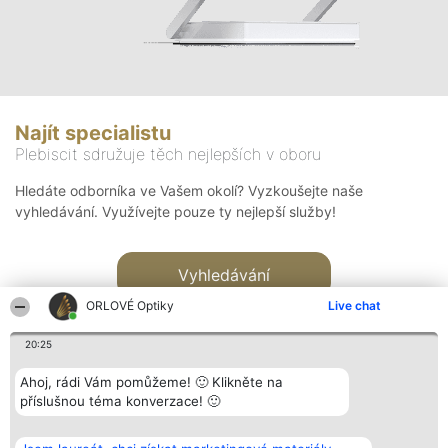
Najít specialistu
Plebiscit sdružuje těch nejlepších v oboru
Hledáte odborníka ve Vašem okolí? Vyzkoušejte naše
vyhledávání. Využívejte pouze ty nejlepší služby!
Vyhledávání
ORLOVÉ Optiky
Live chat
20:25
Ahoj, rádi Vám pomůžeme! 🙂 Klikněte na
příslušnou téma konverzace! 🙂
Organizátor hlasování
Plebiscyt
Kontakt
Bright Side Solutions sp. z o.
Vítězové
Kontakt