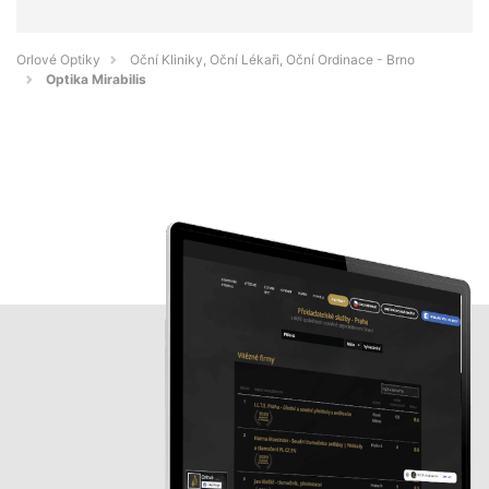
Orlové Optiky
Oční Kliniky, Oční Lékaři, Oční Ordinace - Brno
Optika Mirabilis