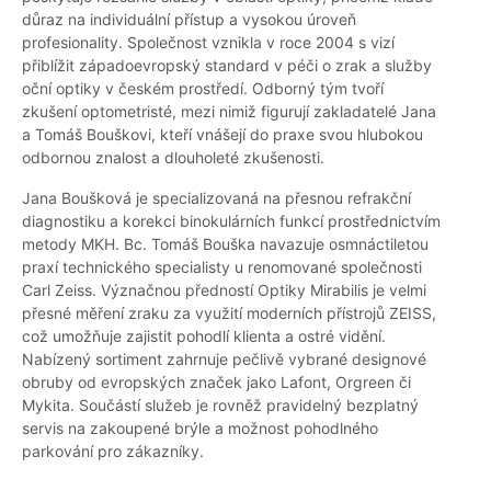
důraz na individuální přístup a vysokou úroveň
profesionality. Společnost vznikla v roce 2004 s vizí
přiblížit západoevropský standard v péči o zrak a služby
oční optiky v českém prostředí. Odborný tým tvoří
zkušení optometristé, mezi nimiž figurují zakladatelé Jana
a Tomáš Bouškovi, kteří vnášejí do praxe svou hlubokou
odbornou znalost a dlouholeté zkušenosti.
Jana Boušková je specializovaná na přesnou refrakční
diagnostiku a korekci binokulárních funkcí prostřednictvím
metody MKH. Bc. Tomáš Bouška navazuje osmnáctiletou
praxí technického specialisty u renomované společnosti
Carl Zeiss. Význačnou předností Optiky Mirabilis je velmi
přesné měření zraku za využití moderních přístrojů ZEISS,
což umožňuje zajistit pohodlí klienta a ostré vidění.
Nabízený sortiment zahrnuje pečlivě vybrané designové
obruby od evropských značek jako Lafont, Orgreen či
Mykita. Součástí služeb je rovněž pravidelný bezplatný
servis na zakoupené brýle a možnost pohodlného
parkování pro zákazníky.