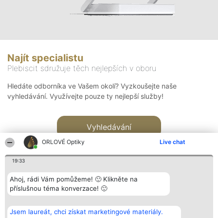
Najít specialistu
Plebiscit sdružuje těch nejlepších v oboru
Hledáte odborníka ve Vašem okolí? Vyzkoušejte naše
vyhledávání. Využívejte pouze ty nejlepší služby!
Vyhledávání
ORLOVÉ Optiky
Live chat
19:33
Ahoj, rádi Vám pomůžeme! 🙂 Klikněte na
příslušnou téma konverzace! 🙂
Organizátor hlasování
Plebiscyt
Kontakt
Bright Side Solutions sp. z o.
Vítězové
Kontakt
Jsem laureát, chci získat marketingové materiály.
o. sp. k.
Seznam všech