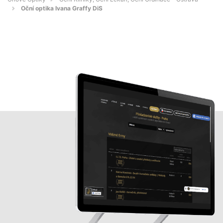
Oční optika Ivana Graffy DiS