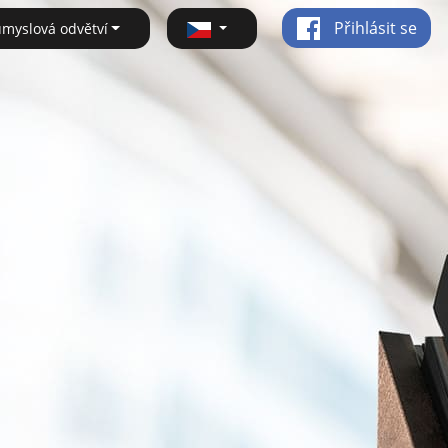
Přihlásit se
ůmyslová odvětví