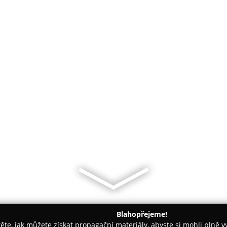
Blahopřejeme!
těte, jak můžete získat propagační materiály, abyste si mohli plně 