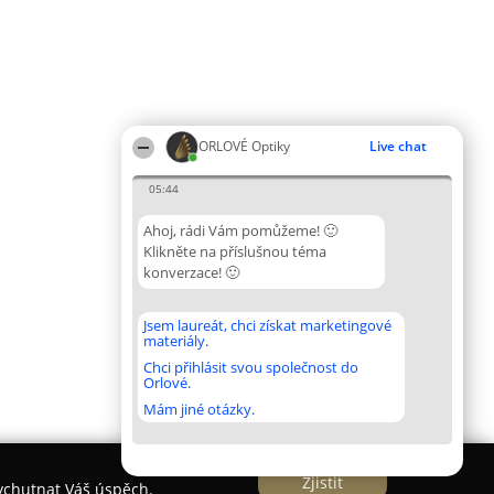
ORLOVÉ Optiky
Live chat
05:44
Ahoj, rádi Vám pomůžeme! 🙂
Klikněte na příslušnou téma
konverzace! 🙂
Jsem laureát, chci získat marketingové
materiály.
Chci přihlásit svou společnost do
Orlové.
Mám jiné otázky.
Zjistit
vychutnat Váš úspěch.