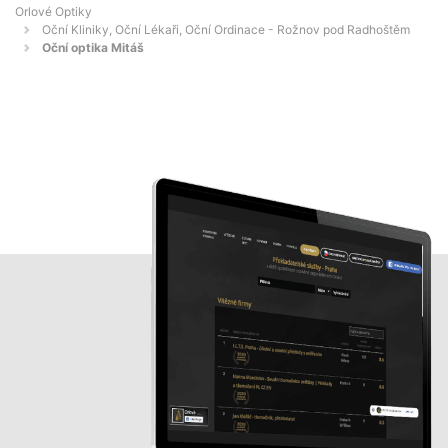
Orlové Optiky
Oční Kliniky, Oční Lékaři, Oční Ordinace - Rožnov pod Radhoštěm
Oční optika Mitáš