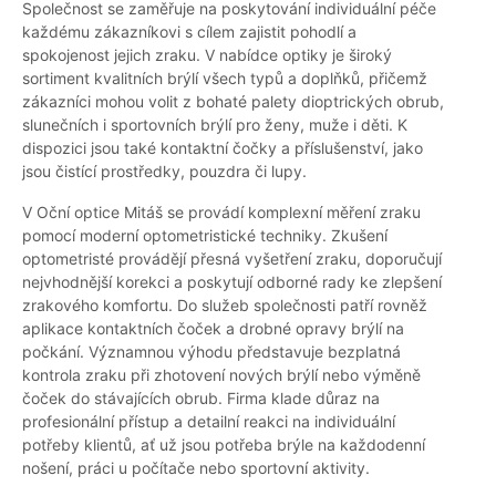
Společnost se zaměřuje na poskytování individuální péče
každému zákazníkovi s cílem zajistit pohodlí a
spokojenost jejich zraku. V nabídce optiky je široký
sortiment kvalitních brýlí všech typů a doplňků, přičemž
zákazníci mohou volit z bohaté palety dioptrických obrub,
slunečních i sportovních brýlí pro ženy, muže i děti. K
dispozici jsou také kontaktní čočky a příslušenství, jako
jsou čistící prostředky, pouzdra či lupy.
V Oční optice Mitáš se provádí komplexní měření zraku
pomocí moderní optometristické techniky. Zkušení
optometristé provádějí přesná vyšetření zraku, doporučují
nejvhodnější korekci a poskytují odborné rady ke zlepšení
zrakového komfortu. Do služeb společnosti patří rovněž
aplikace kontaktních čoček a drobné opravy brýlí na
počkání. Významnou výhodu představuje bezplatná
kontrola zraku při zhotovení nových brýlí nebo výměně
čoček do stávajících obrub. Firma klade důraz na
profesionální přístup a detailní reakci na individuální
potřeby klientů, ať už jsou potřeba brýle na každodenní
nošení, práci u počítače nebo sportovní aktivity.