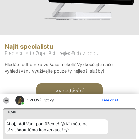
Najít specialistu
Plebiscit sdružuje těch nejlepších v oboru
Hledáte odborníka ve Vašem okolí? Vyzkoušejte naše
vyhledávání. Využívejte pouze ty nejlepší služby!
Vyhledávání
ORLOVÉ Optiky
Live chat
18:46
Ahoj, rádi Vám pomůžeme! 🙂 Klikněte na
příslušnou téma konverzace! 🙂
Organizátor hlasování
Plebiscyt
Kontakt