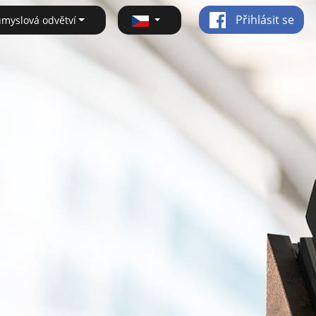
Přihlásit se
ůmyslová odvětví