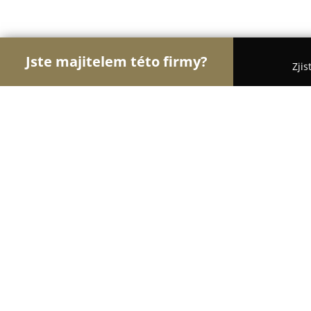
Jste majitelem této firmy?
Zjis
Orlové Optiky
Oční Kliniky, Oční Lékaři, Oční Or
Oční optika a optometrie NĚMEC
8.5
(15)
Velké Meziříčí, Velke Mezirici
Zobrazit telefonní číslo