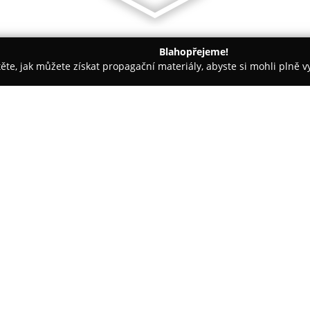
Blahopřejeme!
těte, jak můžete získat propagační materiály, abyste si mohli plně 
dinace - Velké Meziříčí
Oční optika a optometrie NĚMEC
O společnosti:
Oční optika Němec
působí ve V
tradicí a značnými zkušenostmi
profesionálním a individuální
využívá pokročilé technologic
dosažení optimálních výsledků 
Tato optika poskytuje komplexn
vzdělaní optometristé registro