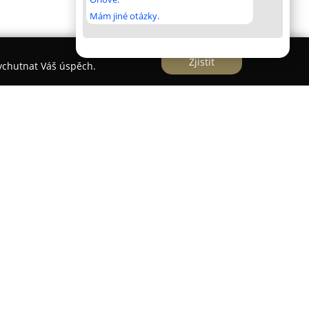
Mám jiné otázky.
Zjistit
vychutnat Váš úspěch.
elkém Meziříčí jako rodinná firma s dlouholetou
 v oblasti péče o zrak. Společnost se vyznačuje
m přístupem ke každému klientovi, přičemž
ké vybavení a současné odborné poznatky pro
péče o zrak.
í měření zraku, které provádějí vysokoškolsky
vaní Ministerstvem zdravotnictví ČR a plně