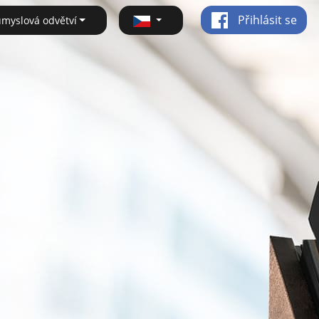
Přihlásit se
ůmyslová odvětví