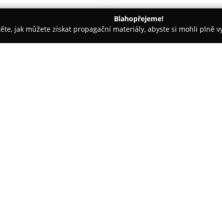
Blahopřejeme!
těte, jak můžete získat propagační materiály, abyste si mohli plně 
dinace - Ostrov
Euro Optika
O společnosti:
Euro Optika
sídlící v Ostrově 
oční optiky a specializuje se 
zdraví a ostrost zraku. Hlavní
které tvoří základní předpokl
zahrnuje široký výběr dioptrick
brýlových obrouček přizpůsobe
Kromě toho portfolio služeb tvo
představují alternativní možno
Optiky se řadí jistota, že klie