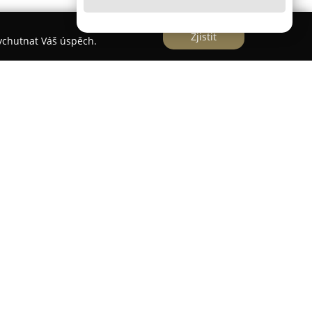
Zjistit
vychutnat Váš úspěch.
na adrese Staré náměstí 12 patří mezi zavedené
na poskytování komplexních služeb zaměřených na
 pozornost je věnována preciznímu měření zraku,
ad pro správnou volbu vhodné korekce. Nabídka
ých i slunečních brýlí, včetně moderních
ných různým preferencím i stylům zákazníků.
ří také prodej a aplikace kontaktních čoček, které
st k tradičním brýlím. Mezi hlavní přednosti Euro
ntům se věnuje zkušený oční optik nebo