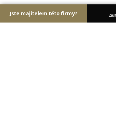
Jste majitelem této firmy?
Zjis
Orlové Optiky
Oční Kliniky, Oční Lékaři, Oční Or
Euro Optika
8.2
(16)
Ostrov, Ostrov
Zobrazit telefonní číslo