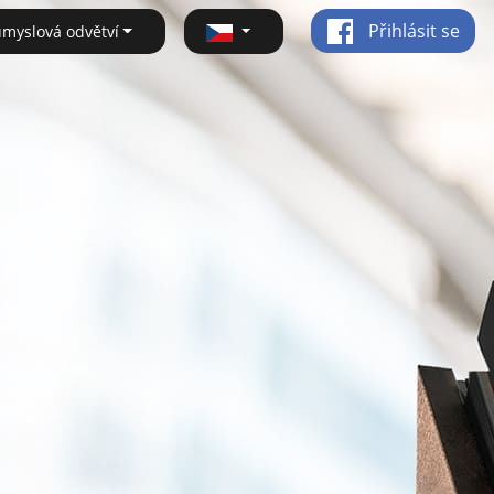
Přihlásit se
ůmyslová odvětví