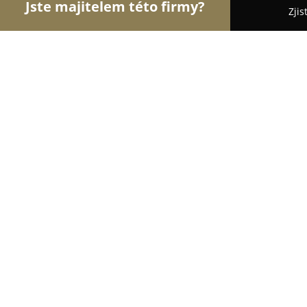
Jste majitelem této firmy?
Zjis
Orlové Optiky
Oční Kliniky, Oční Lékaři, Oční Or
dioptraoptik.cz
8.1
(21)
Blatná, tř. J. P. Koubka 86
Zobrazit telefonní číslo