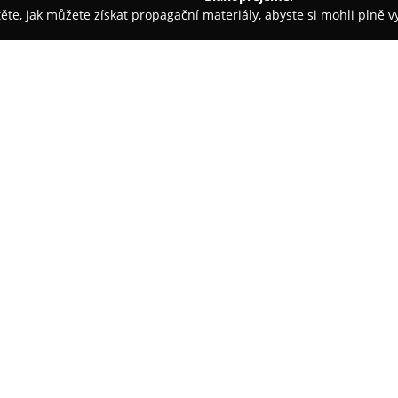
těte, jak můžete získat propagační materiály, abyste si mohli plně 
dinace - Blatná
dioptraoptik.cz
O společnosti:
Dioptra Optik
se nachází v Bla
komplexní služby v oblasti péče 
Koubka 86, kde poskytuje pestr
běžným, tak náročnějším zákaz
obruby a různé druhy čoček, vče
antireflexních.
K hlavním činnostem společnos
kontaktních čoček a nabídka ši
jsou okamžitě k dispozici a vyr
komfort. Optika poskytuje porade
slunečních, stejně jako úpravy