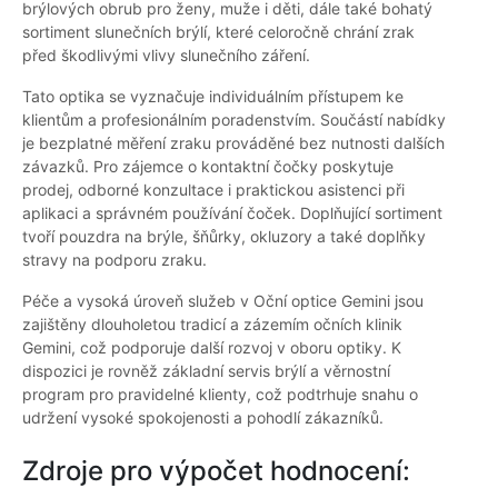
brýlových obrub pro ženy, muže i děti, dále také bohatý
sortiment slunečních brýlí, které celoročně chrání zrak
před škodlivými vlivy slunečního záření.
Tato optika se vyznačuje individuálním přístupem ke
klientům a profesionálním poradenstvím. Součástí nabídky
je bezplatné měření zraku prováděné bez nutnosti dalších
závazků. Pro zájemce o kontaktní čočky poskytuje
prodej, odborné konzultace i praktickou asistenci při
aplikaci a správném používání čoček. Doplňující sortiment
tvoří pouzdra na brýle, šňůrky, okluzory a také doplňky
stravy na podporu zraku.
Péče a vysoká úroveň služeb v Oční optice Gemini jsou
zajištěny dlouholetou tradicí a zázemím očních klinik
Gemini, což podporuje další rozvoj v oboru optiky. K
dispozici je rovněž základní servis brýlí a věrnostní
program pro pravidelné klienty, což podtrhuje snahu o
udržení vysoké spokojenosti a pohodlí zákazníků.
Zdroje pro výpočet hodnocení: