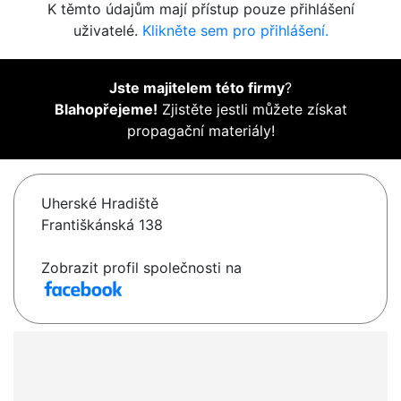
K těmto údajům mají přístup pouze přihlášení
uživatelé.
Klikněte sem pro přihlášení.
Jste majitelem této firmy
?
Blahopřejeme!
Zjistěte jestli můžete získat
propagační materiály!
Uherské Hradiště
Františkánská 138
Zobrazit profil společnosti na