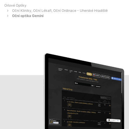
Orlové Optiky
Oční Kliniky, Oční Lékaři, Oční Ordinace - Uherské Hradiště
Oční optika Gemini