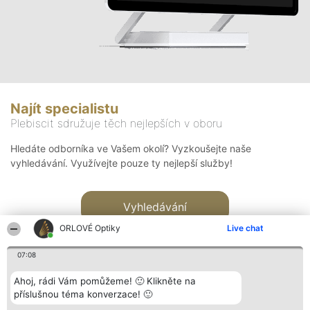
Najít specialistu
Plebiscit sdružuje těch nejlepších v oboru
Hledáte odborníka ve Vašem okolí? Vyzkoušejte naše
vyhledávání. Využívejte pouze ty nejlepší služby!
Vyhledávání
ORLOVÉ Optiky
Live chat
07:08
Ahoj, rádi Vám pomůžeme! 🙂 Klikněte na
příslušnou téma konverzace! 🙂
Organizátor hlasování
Plebiscyt
Kontakt