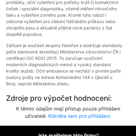
prohlídky, oční vyšetření pro potřeby brýlí či kontaktních
čoček i speciální diagnostiku, včetně měření nitroočního
tlaku a vyšetření zorného pole. Kromě toho nabízí i
odborná vyšetření pro získání řidičského průkazu nebo
zbrojního pasu a aktuálně přijímá nové pacienty z řad
dospělé populace.
Zařízení je součástí skupiny NeoVize a dodržuje standardy
péče stanovené akreditací Ministerstva zdravotnictví ČR i
certifikací ISO 9001:2015. To zaručuje využívání
moderních diagnostických metod a vysoký standard
kvality služeb. Oční ambulance se nachází v prvním patře
budovy pošty na adrese Komenského 144 v Újezdě u
Brna, naproti Městskému úřadu.
Zdroje pro výpočet hodnocení:
K těmto údajům mají přístup pouze přihlášení
uživatelé.
Klikněte sem pro přihlášení.
Jste majitelem této firmy
?