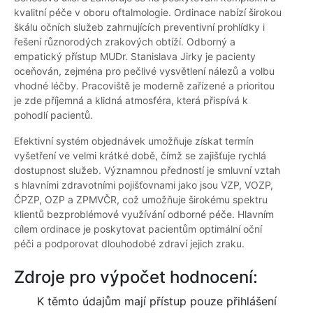
kvalitní péče v oboru oftalmologie. Ordinace nabízí širokou
škálu očních služeb zahrnujících preventivní prohlídky i
řešení různorodých zrakových obtíží. Odborný a
empatický přístup MUDr. Stanislava Jirky je pacienty
oceňován, zejména pro pečlivé vysvětlení nálezů a volbu
vhodné léčby. Pracoviště je moderně zařízené a prioritou
je zde příjemná a klidná atmosféra, která přispívá k
pohodlí pacientů.
Efektivní systém objednávek umožňuje získat termín
vyšetření ve velmi krátké době, čímž se zajišťuje rychlá
dostupnost služeb. Významnou předností je smluvní vztah
s hlavními zdravotními pojišťovnami jako jsou VZP, VOZP,
ČPZP, OZP a ZPMVČR, což umožňuje širokému spektru
klientů bezproblémové využívání odborné péče. Hlavním
cílem ordinace je poskytovat pacientům optimální oční
péči a podporovat dlouhodobé zdraví jejich zraku.
Zdroje pro výpočet hodnocení:
K těmto údajům mají přístup pouze přihlášení