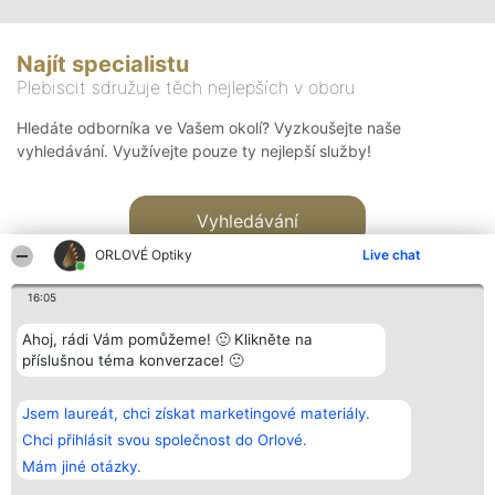
Najít specialistu
Plebiscit sdružuje těch nejlepších v oboru
Hledáte odborníka ve Vašem okolí? Vyzkoušejte naše
vyhledávání. Využívejte pouze ty nejlepší služby!
Vyhledávání
ORLOVÉ Optiky
Live chat
16:05
Ahoj, rádi Vám pomůžeme! 🙂 Klikněte na
příslušnou téma konverzace! 🙂
Organizátor hlasování
Plebiscyt
Kontakt
Bright Side Solutions sp. z o.
Vítězové
Kontakt
Jsem laureát, chci získat marketingové materiály.
o. sp. k.
Seznam všech
ul. Ruska 22
laureátů
Chci přihlásit svou společnost do Orlové.
Wrocław 50-079
Zásady
Mám jiné otázky.
KRS 0000749100 | Regon
Pravidla
381313360 | NIP 8943132676
Zásady