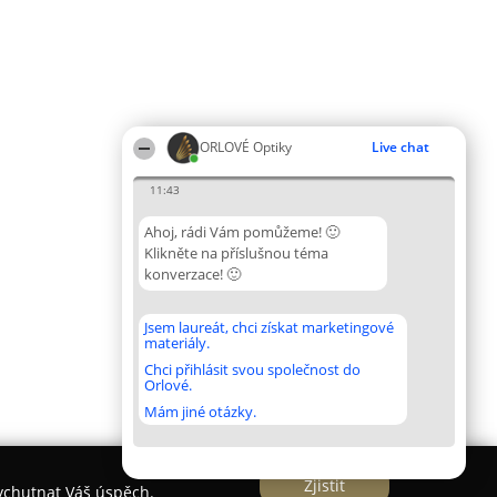
ORLOVÉ Optiky
Live chat
11:43
Ahoj, rádi Vám pomůžeme! 🙂
Klikněte na příslušnou téma
konverzace! 🙂
Jsem laureát, chci získat marketingové
materiály.
Chci přihlásit svou společnost do
Orlové.
Mám jiné otázky.
Zjistit
vychutnat Váš úspěch.