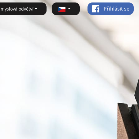
Přihlásit se
ůmyslová odvětví