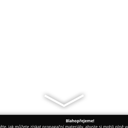
Blahopřejeme!
těte, jak můžete získat propagační materiály, abyste si mohli plně 