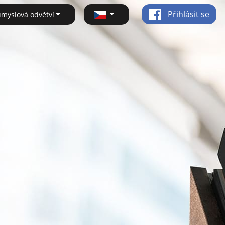
Přihlásit se
ůmyslová odvětví