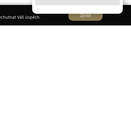
Zjistit
vychutnat Váš úspěch.
zí komplexní péči o zrak v Praze 4 a zaměřuje se
bu různých očních vad, včetně vývojových poruch
kytuje vyšetření zraku a jeho korekci pro
y jsou komplexní oční vyšetření, měření dioptrií
aktní měření nitroočního tlaku a vyšetření na
é vyšetření zorného pole perimetrem, testy
ontaktních čoček. Ordinace se věnuje diagnostice
ovává operační zákroky pro osoby s šedým