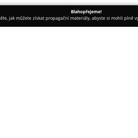
Blahopřejeme!
těte, jak můžete získat propagační materiály, abyste si mohli plně 
dinace - Praha
Oční ordinace Háje s.r.o.
O společnosti:
Oční ordinace Háje
s.r.o. nabí
na prevenci, diagnostiku a léč
a onemocnění očí. Ordinace pos
dospělé i děti. Součástí nabídk
Zobrazit více >>
pomocí autorefraktoru, bezkont
štěrbinové lampě.
Pro pacienty je k dispozici tak
barvocitu a odborná aplikace k
a léčbě glaukomu a zprostředk