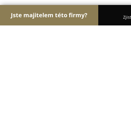
Jste majitelem této firmy?
Zjis
Orlové Optiky
Oční Kliniky, Oční Lékaři, Oční Or
Oční ordinace Háje s.r.o.
9.4
(57)
Praha, Hviezdoslavova 520
Zobrazit telefonní číslo