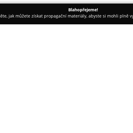
Blahopřejeme!
těte, jak můžete získat propagační materiály, abyste si mohli plně 
rdinace - České Budějovice
Optika4U
O společnosti:
V Hluboké nad Vltavou se nach
kompletní péče o zrakové pot
odborníků nabízejících individu
je profesionální měření zraku
správný výběr brýlových čoček 
Sortiment zahrnuje pestrou pa
trendy i tradiční modely, stejně
nabídce je rovněž prodej kont
jejich používání. Nedílnou sou