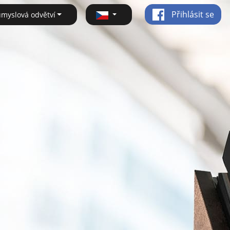
Přihlásit se
ůmyslová odvětví