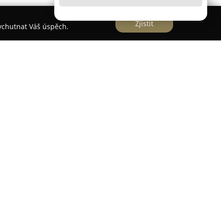
Zjistit
vychutnat Váš úspěch.
ází
Optika4U
, která se zaměřuje na poskytování
řeby. Společnost disponuje zkušeným týmem
ální přístup a vysokou úroveň služeb. K dispozici
 prováděné moderními přístroji, což umožňuje
a zajišťuje pohodlné vidění.
letu brýlových obrub zahrnujících aktuální módní
 jako kvalitní sluneční brýle s ochranou zraku. V
aktních čoček spolu s komplexním zaškolením pro
částí služeb
Optika4U
jsou i různé doplňky k