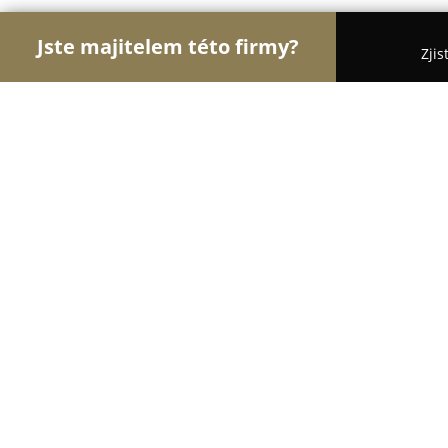
Jste majitelem této firmy?
Zjis
Orlové Optiky
Oční Kliniky, Oční Lékaři, Oční O
Optika4U
8.3
(19)
Hluboká nad Vltavou, Masarykova 50
Zobrazit telefonní číslo