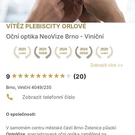
VÍTĚZ PLEBISCITY ORLOVÉ
Oční optika NeoVize Brno - Viniční
Zobrazit více >>
9
(20)
Brno, Viniční 4049/235
Zobrazit telefonní číslo
O společnosti:
V samotném centru městské části Brno-Židenice působí
OptoVize
, specializovaná oční optika zaměřená na