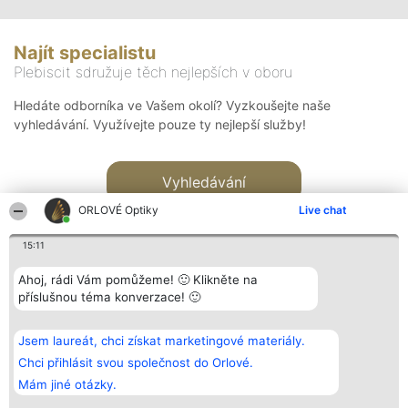
Najít specialistu
Plebiscit sdružuje těch nejlepších v oboru
Hledáte odborníka ve Vašem okolí? Vyzkoušejte naše
vyhledávání. Využívejte pouze ty nejlepší služby!
Vyhledávání
ORLOVÉ Optiky
Live chat
15:11
Ahoj, rádi Vám pomůžeme! 🙂 Klikněte na
příslušnou téma konverzace! 🙂
Organizátor hlasování
Plebiscyt
Kontakt
Bright Side Solutions sp. z o.
Vítězové
Kontakt
Jsem laureát, chci získat marketingové materiály.
o. sp. k.
Seznam všech
ul. Ruska 22
laureátů
Chci přihlásit svou společnost do Orlové.
Wrocław 50-079
Zásady
Mám jiné otázky.
KRS 0000749100 | Regon
Pravidla
381313360 | NIP 8943132676
Zásady