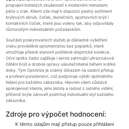
propojení bohatých zkušeností s moderními metodami
péče o zrak. Klienti zde mají k dispozici pestrý sortiment
brýlových obrub, čoček, slunečních, sportovních brýlí i
kontaktních čoček, které jsou voleny tak, aby odpovídaly
různorodým individuálním požadavkům.
Součástí poskytovaných služeb je důkladné vyšetření
zraku prováděné optometristou bez poplatků, které
umožňuje přesně stanovit potřebné dioptrické korekce.
Oční optika často zajišťuje i servis zahrnující ultrazvukové
čištění brýlí a drobné opravy uskutečnitelné během krátké
doby. Tým OptoVize je známý důrazem na osobní přístup
a profesní poradenství, což podporuje výběr optimálního
řešení pro každého zákazníka. Hlavním cílem zůstává
spokojenost klienta, jeho jistota a radost z ostrého vidění,
přičemž brýle zároveň podtrhují individuální styl každého
zákazníka.
Zdroje pro výpočet hodnocení:
K těmto údajům mají přístup pouze přihlášení