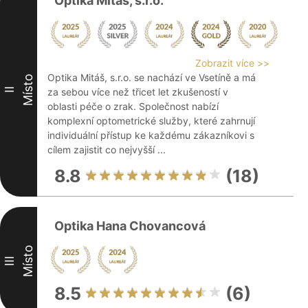
Optika Mitáš, s.r.o.
Zobrazit více >>
Optika Mitáš, s.r.o. se nachází ve Vsetíně a má
Místo
II
za sebou více než třicet let zkušeností v
oblasti péče o zrak. Společnost nabízí
komplexní optometrické služby, které zahrnují
individuální přístup ke každému zákazníkovi s
cílem zajistit co nejvyšší ...
8.8
(18)
Optika Hana Chovancová
Místo
III
8.5
(6)