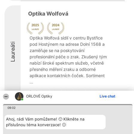
Optika Wolfová
Optika Wolfová sídlí v centru Bystřice
Laureáti
pod Hostýnem na adrese Dolní 1568 a
zaměřuje se na poskytování
profesionální péče o zrak. Zkušený tým
nabízí široké spektrum služeb, včetně
přesného měření zraku a odborné
aplikace kontaktních čoček. Sortiment
...
8.1
ORLOVÉ Optiky
Live chat
09:02
Organizátor hlasování
Plebiscyt
Kontakt
Bright Side Solutions sp. z o.
Ahoj, rádi Vám pomůžeme! 🙂 Klikněte na
Vítězové
Kontakt
o. sp. k.
Seznam všech
příslušnou téma konverzace! 🙂
ul. Ruska 22
laureátů
Wrocław 50-079
Zásady