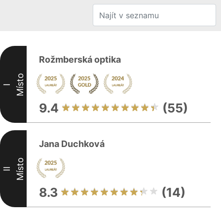
Rožmberská optika
Místo
I
9.4
(55)
Jana Duchková
Místo
II
8.3
(14)