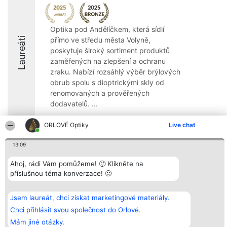
Optika pod Andělíčkem, která sídlí
Laureáti
přímo ve středu města Volyně,
poskytuje široký sortiment produktů
zaměřených na zlepšení a ochranu
zraku. Nabízí rozsáhlý výběr brýlových
obrub spolu s dioptrickými skly od
renomovaných a prověřených
dodavatelů. ...
8.7
ORLOVÉ Optiky
Live chat
13:09
Organizátor hlasování
Plebiscyt
Kontakt
Ahoj, rádi Vám pomůžeme! 🙂 Klikněte na
Bright Side Solutions sp. z o.
Vítězové
Kontakt
příslušnou téma konverzace! 🙂
o. sp. k.
Seznam všech
ul. Ruska 22
laureátů
Wrocław 50-079
Zásady
KRS 0000749100 | Regon
Pravidla
Jsem laureát, chci získat marketingové materiály.
381313360 | NIP 8943132676
Zásady
Chci přihlásit svou společnost do Orlové.
ochrany
osobních údajů
Mám jiné otázky.