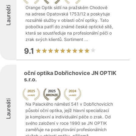
Laureáti
Orange Optik sídlí na pražském Chodově
na adrese Opatovská 1753/12 a poskytuje
rozsáhlé služby v oblasti oční optiky. Tato
pobočka patří do známé české optické sítě,
která se soustřeďuje na profesionální péči o
zrak svých klientů. Sortiment ...
9.1
oční optika Dobřichovice JN OPTIK
s.r.o.
Laureáti
Na Palackého náměstí 541 v Dobřichovicích
působí oční optika, jejíž hlavní specializací
je komplexní a individuální péče o zrak. Od
svého založení v roce 1990 se JN OPTIK
zaměřuje na poskytování profesionálních
služeb v oblasti optiky, přičemž ...